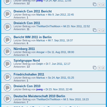
Letzter Beitrag von
joerg
«
Di 24. Apr 2012, 12:05
Antworten:
12
1
2
Dreieich Con 2011 Bericht
Letzter Beitrag von
Markas
«
Mo 9. Jan 2012, 22:45
Antworten:
1
Dreieich Con 2011
Letzter Beitrag von
TheManOnTheMoon
«
Mi 23. Nov 2011, 22:52
Antworten:
11
1
2
Bericht WM 2011 in Berlin
Letzter Beitrag von
Markas
«
Mi 7. Sep 2011, 19:37
Antworten:
6
Nürnberg 2011
Letzter Beitrag von
Ansgar
«
Do 11. Aug 2011, 08:00
Antworten:
6
Spielgruppe Nord
Letzter Beitrag von
Delph
«
Di 7. Jun 2011, 12:17
Antworten:
13
1
2
Friedrichshafen 2011
Letzter Beitrag von
Markas
«
So 24. Apr 2011, 01:25
Antworten:
1
Dreieich Con 2010
Letzter Beitrag von
joerg
«
Di 23. Nov 2010, 22:49
Deutsche Meisterschaft 2010 Berlin
Letzter Beitrag von
TheManOnTheMoon
«
Mi 3. Nov 2010, 19:23
Antworten:
7