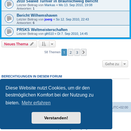
2010 Sealed Turnier in Braunschweig Bericht
Letzter Beitrag von
Markas
«
Mo 13. Sep 2010, 19:08
Antworten:
1
Bericht Wilhemshaven
Letzter Beitrag von
joerg
«
So 12. Sep 2010, 22:43
Antworten:
6
PRSKS Weltmeisterschaften
Letzter Beitrag von
glh510
«
Di 7. Sep 2010, 14:45
Neues Thema
1
2
3
Nächste
58 Themen
Gehe zu
BERECHTIGUNGEN IN DIESEM FORUM
Du darfst
keine
neuen Themen in diesem Forum erstellen.
Du darfst
keine
Antworten zu Themen in diesem Forum erstellen.
Diese Website nutzt Cookies, um dir den
Du darfst deine Beiträge in diesem Forum
nicht
ändern.
bestmöglichen Komfort bei der Nutzung zu
Du darfst deine Beiträge in diesem Forum
nicht
löschen.
Du darfst
keine
Dateianhänge in diesem Forum erstellen.
bieten.
Mehr erfahren
Foren-Übersicht
Alle Zeiten sind
UTC+02:00
Verstanden!
Powered by
phpBB
® Forum Software © phpBB Limited
Deutsche Übersetzung durch
phpBB.de
Datenschutz
|
Nutzungsbedingungen