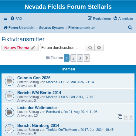
Nevada Fields Forum Stellaris
FAQ
Registrieren
Anmelden
S
Foren-Übersicht
Solares System
Fiktivtransmitter
u
Fiktivtransmitter
c
Suche
Erweiterte Suche
Neues Thema
h
e
1
2
3
Nächste
58 Themen
Themen
Colonia Con 2026
Letzter Beitrag von
Markas
«
Di 12. Mai 2026, 21:14
Antworten:
6
Bericht WM Berlin 2014
Letzter Beitrag von
Markas
«
So 5. Okt 2014, 17:45
Antworten:
3
Liste der Weltmeister
Letzter Beitrag von
Bernhard
«
Do 21. Aug 2014, 11:08
Antworten:
13
1
2
Bericht Nürnberg 2014
Letzter Beitrag von
TheManOnTheMoon
«
Di 17. Jun 2014, 19:45
Antworten:
6