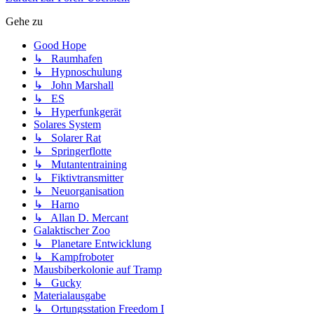
Gehe zu
Good Hope
↳ Raumhafen
↳ Hypnoschulung
↳ John Marshall
↳ ES
↳ Hyperfunkgerät
Solares System
↳ Solarer Rat
↳ Springerflotte
↳ Mutantentraining
↳ Fiktivtransmitter
↳ Neuorganisation
↳ Harno
↳ Allan D. Mercant
Galaktischer Zoo
↳ Planetare Entwicklung
↳ Kampfroboter
Mausbiberkolonie auf Tramp
↳ Gucky
Materialausgabe
↳ Ortungsstation Freedom I